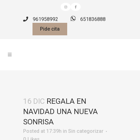
961958992
651836888
Pide cita
16 DIC
REGALA EN
NAVIDAD UNA NUEVA
SONRISA
Posted at 17:39h
in
Sin categorizar
0
Likes