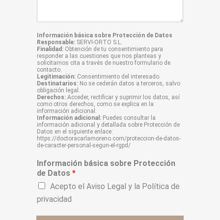
a
j
e
*
Información básica sobre Protección de Datos
Responsable:
SERVI-ORTO S.L.
Finalidad:
Obtención de tu consentimiento para
responder a las cuestiones que nos planteas y
solicitarnos cita a través de nuestro formulario de
contacto.
Legitimación:
Consentimiento del interesado.
Destinatarios:
No se cederán datos a terceros, salvo
obligación legal.
Derechos:
Acceder, rectificar y suprimir los datos, así
como otros derechos, como se explica en la
información adicional.
Información adicional:
Puedes consultar la
información adicional y detallada sobre Protección de
Datos en el siguiente enlace:
https://doctoracarlamoreno.com/proteccion-de-datos-
de-caracter-personal-segun-el-rgpd/
Información básica sobre Protección
de Datos
*
Acepto el
Aviso Legal
y la
Política de
privacidad