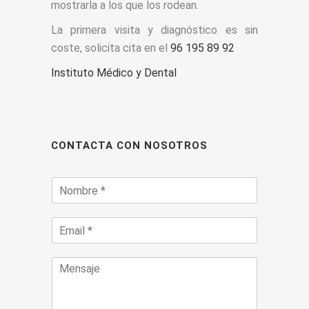
mostrarla a los que los rodean.
La primera visita y diagnóstico es sin
coste, solicita cita en el
96 195 89 92
Instituto Médico y Dental
CONTACTA CON NOSOTROS
N
a
m
E
e
-
*
m
M
a
e
i
n
l
s
*