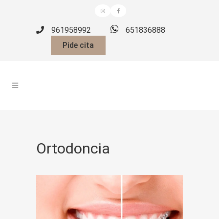
961958992
651836888
Pide cita
Ortodoncia