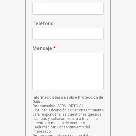
Teléfono
Mensaje
*
Información básica sobre Protección de
Datos
Responsable:
SERVI-ORTO S.L.
Finalidad:
Obtención de tu consentimiento
para responder a las cuestiones que nos
planteas y solicitarnos cita a través de
nuestro formulario de contacto.
Legitimación:
Consentimiento del
interesado.
Destinatarios:
No se cederán datos a