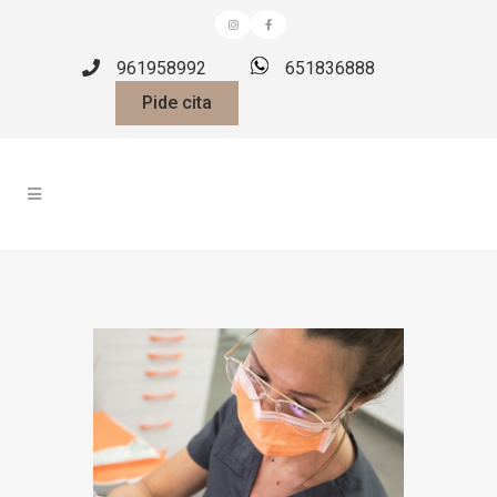
961958992
651836888
Pide cita