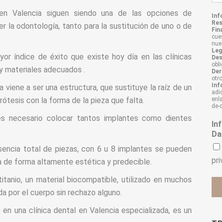
e
 en Valencia siguen siendo una de las opciones de
*
Inf
Res
 la odontología, tanto para la sustitución de uno o de
Fin
cue
nue
Leg
or índice de éxito que existe hoy día en las clínicas
Des
obli
 y materiales adecuados .
Der
otr
Inf
a viene a ser una estructura, que sustituye la raíz de un
adi
rótesis con la forma de la pieza que falta.
enl
de-
 es necesario colocar tantos implantes como dientes
In
Da
sencia total de piezas, con 6 u 8 implantes se pueden
pr
ja de forma altamente estética y predecible.
itanio, un material biocompatible, utilizado en muchos
a por el cuerpo sin rechazo alguno.
 en una clínica dental en Valencia especializada, es un