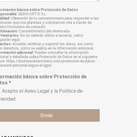
ormación básica sobre Protección de Datos
ponsable:
SERVI-ORTO S.L.
alidad:
Obtención de tu consentimiento para responder a las
stiones que nos planteas y solicitarnos cita a través de
stro formulario de contacto.
itimación:
Consentimiento del interesado.
tinatarios:
No se cederán datos a terceros, salvo
gación legal.
echos:
Acceder, rectificar y suprimir los datos, así como
os derechos, como se explica en la información adicional.
ormación adicional:
Puedes consultar la información
cional y detallada sobre Protección de Datos en el siguiente
ace: https://doctoracarlamoreno.com/proteccion-de-datos-
caracter-personal-segun-el-rgpd/
formación básica sobre Protección de
tos
*
Acepto el
Aviso Legal
y la
Política de
ivacidad
Enviar