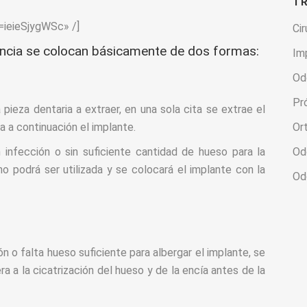
T
=ieieSjygWSc» /]
Cir
lencia se colocan básicamente de dos formas:
Im
Od
Pr
pieza dentaria a extraer, en una sola cita se extrae el
a a continuación el implante.
Or
 infección o sin suficiente cantidad de hueso para la
Od
no podrá ser utilizada y se colocará el implante con la
Od
 o falta hueso suficiente para albergar el implante, se
ra a la cicatrización del hueso y de la encía antes de la