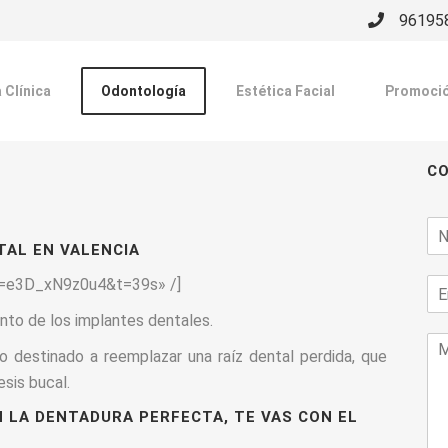
96195
 Clínica
Odontología
Estética Facial
Promoci
C
N
a
TAL EN VALENCIA
m
E
v=e3D_xN9z0u4&t=39s» /]
e
-
*
ento de los implantes dentales.
m
M
a
io destinado a reemplazar una raíz dental perdida, que
e
i
n
esis bucal.
l
s
*
N LA DENTADURA PERFECTA, TE VAS CON EL
a
j