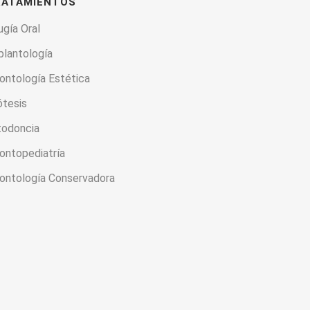
RATAMIENTOS
ugía Oral
plantología
ontología Estética
ótesis
todoncia
ontopediatría
ontología Conservadora