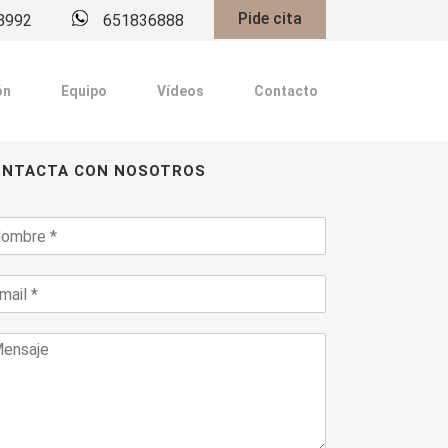
Pide cita
8992
651836888
ón
Equipo
Vídeos
Contacto
ONTACTA CON NOSOTROS