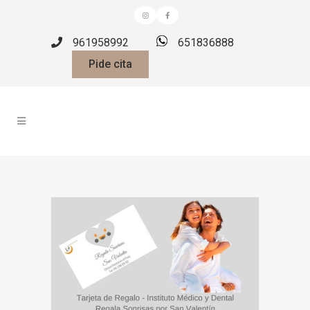
961958992
651836888
Pide cita