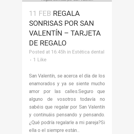
11 FEB
REGALA
SONRISAS POR SAN
VALENTÍN – TARJETA
DE REGALO
Posted at 16:45h
in
Estética dental
1
Like
San Valentín, se acerca el día de los
enamorados y ya se siente mucho
amor por las calles.Seguro que
alguno de vosotros todavía no
sabéis que regalar por San Valentín
y continuáis pensando y pensando.
¿Qué podría regalarle a mi pareja?Si
ella o el siempre están...