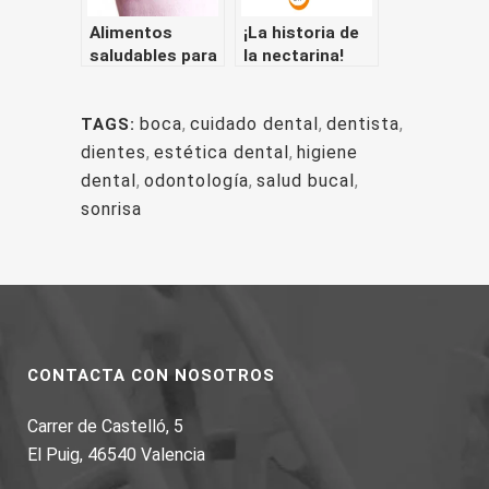
Alimentos
¡La historia de
saludables para
la nectarina!
tener dientes
Todos tenemos
más fuertes y
derecho a
boca
,
cuidado dental
,
dentista
,
TAGS:
resistentes
disfrutar de la
comida
dientes
,
estética dental
,
higiene
dental
,
odontología
,
salud bucal
,
sonrisa
CONTACTA CON NOSOTROS
Carrer de Castelló, 5
El Puig, 46540 Valencia