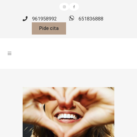
961958992
651836888
Pide cita