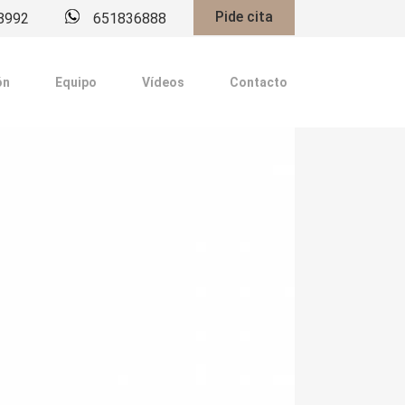
Pide cita
8992
651836888
ón
Equipo
Vídeos
Contacto