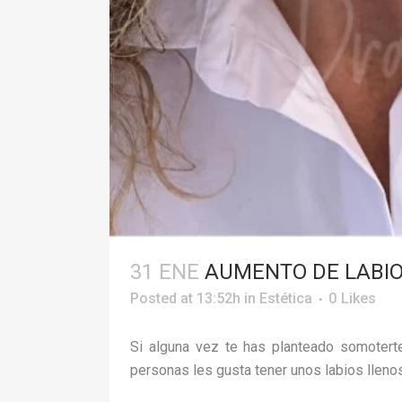
31 ENE
AUMENTO DE LABIO
Posted at 13:52h
in
Estética
0
Likes
Si alguna vez te has planteado somoterte
personas les gusta tener unos labios lleno