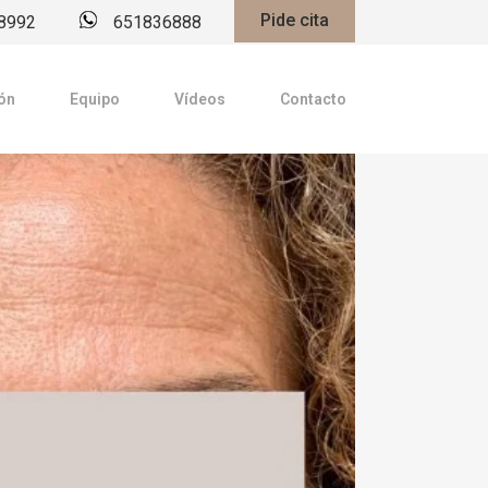
Pide cita
8992
651836888
ón
Equipo
Vídeos
Contacto