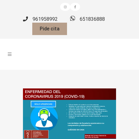
961958992
651836888
Pide cita