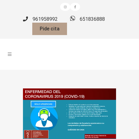
961958992
651836888
Pide cita