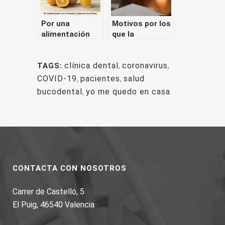
Por una
Motivos por los
alimentación
que la
sana y
ortodoncia es
saludable en
necesaria para
clínica dental
,
coronavirus
,
TAGS:
colaboración
tu salud dental
con el pequeño
COVID-19
,
pacientes
,
salud
comercio del El
bucodental
,
yo me quedo en casa
Puig
CONTACTA CON NOSOTROS
Carrer de Castelló, 5
El Puig, 46540 Valencia