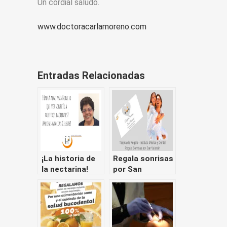
Un cordial saludo.
www.doctoracarlamoreno.com
Entradas Relacionadas
¡La historia de
Regala sonrisas
la nectarina!
por San
Todos tenemos
Valentín –
derecho a
Tarjeta de
disfrutar de la
regalo
comida