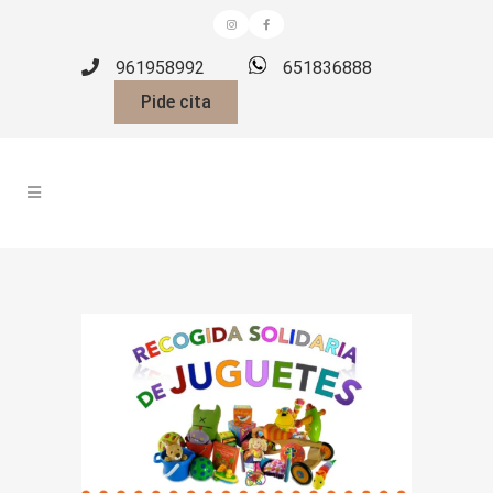
961958992
651836888
Pide cita