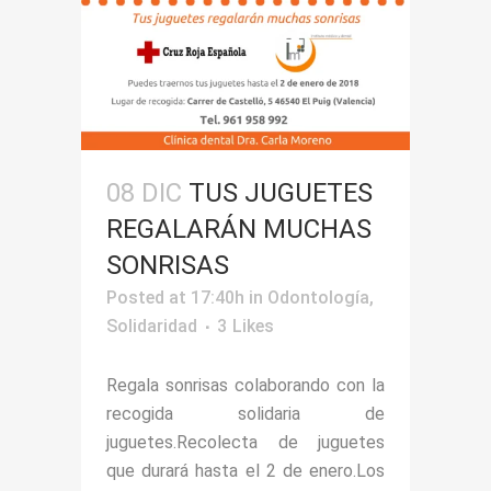
08 DIC
TUS JUGUETES
REGALARÁN MUCHAS
SONRISAS
Posted at 17:40h
in
Odontología
,
Solidaridad
3
Likes
Regala sonrisas colaborando con la
recogida solidaria de
juguetes.Recolecta de juguetes
que durará hasta el 2 de enero.Los